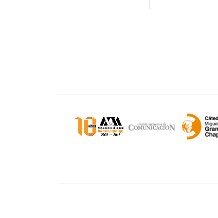
Unidad Cuajimalpa || División de Ciencias d
Comunicación y Diseño Torre III, 5to. piso.