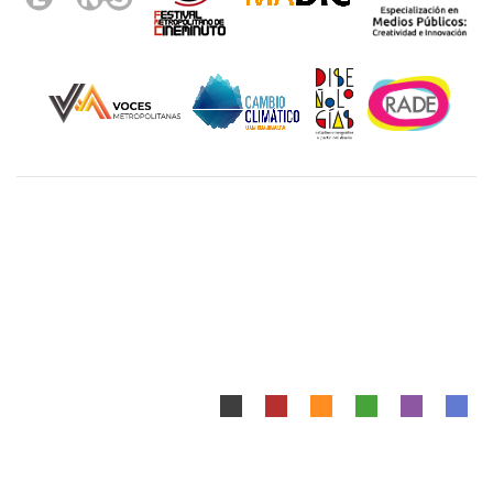
Unidad Cuajimalpa || División de Ciencias de la
Comunicación y Diseño Torre III, 5to. piso.
Avenida Vasco de Quiroga 4871, Colonia Santa Fé
Cuajimalpa. Delegación Cuajimalpa de Morelos, C.P.
05348, México CDMX.
Tel.: 5558146500
Mapa del Sitio
|
Aviso Legal
Diseñado y Desarrollado por DCCD