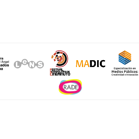
Sitios de interés
e la
nta Fé
los, C.P.