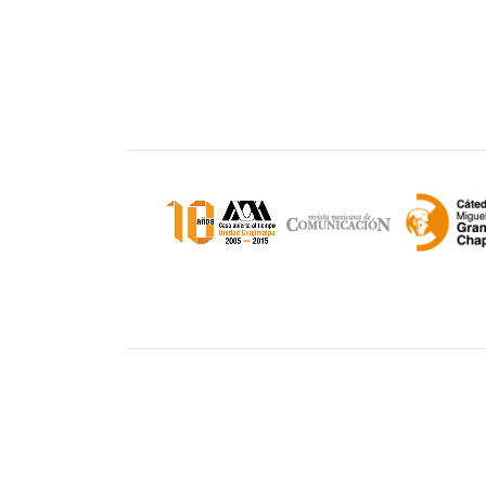
Unidad Cuajimalpa || División de Ciencias d
Comunicación y Diseño Torre III, 5to. piso.
Avenida Vasco de Quiroga 4871, Colonia Sa
Cuajimalpa. Delegación Cuajimalpa de More
05348, México CDMX.