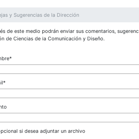
jas y Sugerencias de la Dirección
vés de este medio podrán enviar sus comentarios, sugerenci
NT)
OFERTA EDUCATIVA
DEPARTAMENTOS
RE
ión de Ciencias de la Comunicación y Diseño.
bre*
il*
nto
pcional si desea adjuntar un archivo