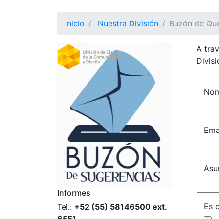
Inicio
Nuestra División
Buzón de Que
A tra
DIVISION
(CURRE
Divis
Nom
Ema
Asu
Informes
Es o
Tel.:
+52 (55) 58146500 ext.
6551