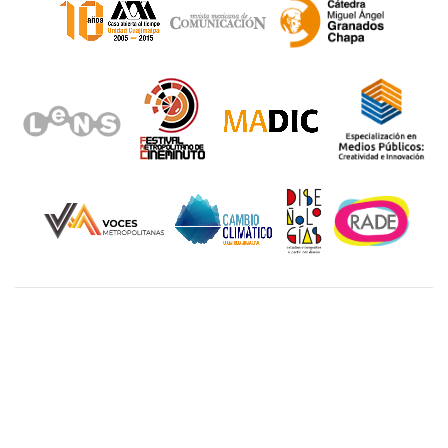
Unidad Cuajimalpa || División de Ciencias de la
Comunicación y Diseño Torre III, 5to. piso.
Avenida Vasco de Quiroga 4871, Colonia Santa Fé
Cuajimalpa. Delegación Cuajimalpa de Morelos, C.P.
05348, México CDMX.
Tel.: 5558146500