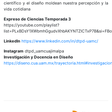
científico y el diseño moldean nuestra percepción y la
vida cotidiana
Expreso de Ciencias Temporada 3
https://youtube.com/playlist?
list=PLxBDsY1XWbmhGgudvXhbAKYNTZICTxP7B&si=F
LinkedIn
https://www.linkedin.com/in/dtpd-uamc/
Instagram
dtpd_uamcuajimalpa
Investigación y Docencia en Diseño
https://diseno.cua.uam.mx/trayectoria.html#investigaci
Sitios de interés