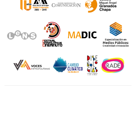
Unidad Cuajimalpa || División de Ciencias de la
Comunicación y Diseño Torre III, 5to. piso.
Avenida Vasco de Quiroga 4871, Colonia Santa Fé
Cuajimalpa. Delegación Cuajimalpa de Morelos, C.P.
05348, México CDMX.
Tel.: 5558146500