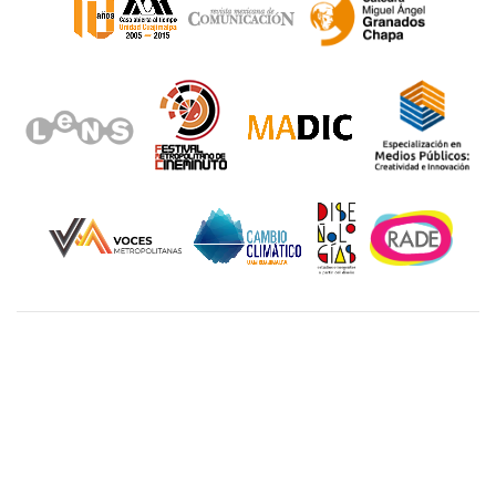
Unidad Cuajimalpa || División de Ciencias de la
Comunicación y Diseño Torre III, 5to. piso.
Avenida Vasco de Quiroga 4871, Colonia Santa Fé
Cuajimalpa. Delegación Cuajimalpa de Morelos, C.P.
05348, México CDMX.
Tel.: 5558146500