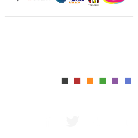
Unidad Cuajimalpa || División de Ciencias de la
Comunicación y Diseño Torre III, 5to. piso.
Avenida Vasco de Quiroga 4871, Colonia Santa Fé
Cuajimalpa. Delegación Cuajimalpa de Morelos, C.P.
05348, México CDMX.
Tel.: 5558146500
Mapa del Sitio
|
Aviso Legal
Diseñado y Desarrollado por DCCD