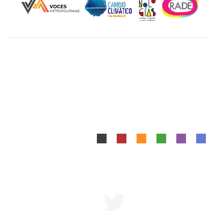
Unidad Cuajimalpa || División de Ciencias de la
Comunicación y Diseño Torre III, 5to. piso.
Avenida Vasco de Quiroga 4871, Colonia Santa Fé
Cuajimalpa. Delegación Cuajimalpa de Morelos, C.P.
05348, México CDMX.
Tel.: 5558146500
Mapa del Sitio
|
Aviso Legal
Diseñado y Desarrollado por DCCD