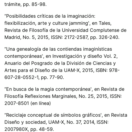
trámite, pp. 85-98.
“
Posibilidades cr
í
ticas de la imaginación:
flexibilización, arte y culture jamming”
, en Tales,
Revista de Filosof
í
a de la Universidad Complutense de
Madrid, No. 5, 2015, ISSN: 2172-2587, pp. 326-240.
“
Una genealog
í
a de las contiendas imagin
í
sticas
contempor
áneas”
, en Investigación y diseño Vol. 2,
Anuario del Posgrado de la División de Ciencias y
Artes para el Diseñ
o de la UAM-X, 2015, ISBN: 978-
607-28-0552-1, pp. 77-90.
“
En busca de la magia contempor
ánea”
, en Revista de
Filosof
ía Reflexiones Marginales, No. 25, 2015, ISSN:
2007-8501 (en línea)
“
Reciclaje conceptual de s
í
mbolos gr
á
ficos
”
, en Revista
Diseño y sociedad, UAM-X, No. 37, 2014, ISSN:
2007980X, pp. 48-59.