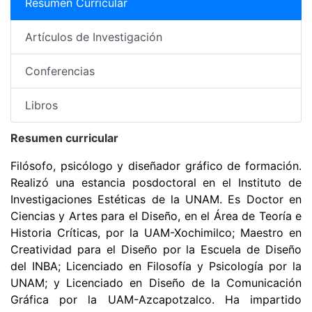
Resumen Curricular
Artículos de Investigación
Conferencias
Libros
Resumen curricular
Fil
ó
sofo, psic
ólogo y diseñ
ador gr
á
fico de formació
n.
Realizó
una estancia posdoctoral en el Instituto de
Investigaciones Est
é
ticas de la UNAM. Es Doctor en
Ciencias y Artes para el Diseño, en el
Área de Teorí
a e
Historia Cr
í
ticas, por la UAM-Xochimilco; Maestro en
Creatividad para el Diseño por la Escuela de Diseño
del INBA; Licenciado en Filosof
í
a y Psicolog
í
a por la
UNAM; y Licenciado en Diseño de la Comunicació
n
Grá
fica por la UAM-Azcapotzalco. Ha impartido