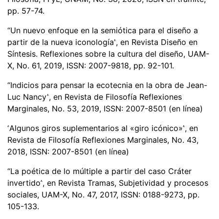
pp. 57-74.
“
Un nuevo enfoque en la semiótica para el diseño a
partir de la nueva iconolog
ía”
, en Revista Diseño en
Síntesis. Reflexiones sobre la cultura del diseño, UAM-
X, No. 61, 2019, ISSN: 2007-9818, pp. 92-101.
“
Indicios para pensar la ecotecnia en la obra de Jean-
Luc Nancy
”
, en Revista de Filosof
ía Reflexiones
Marginales, No. 53, 2019, ISSN: 2007-8501 (en línea)
“
Algunos giros suplementarios al
«
giro ic
ó
nico
»”
, en
Revista de Filosof
ía Reflexiones Marginales, No. 43,
2018, ISSN: 2007-8501 (en línea)
“
La poé
tica de lo m
ú
ltiple a partir del caso Cr
á
ter
invertido
”
, en Revista Tramas, Subjetividad y procesos
sociales
, UAM-X, No. 47, 2017, ISSN: 0188-9273, pp.
105-133.