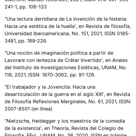
241-1, pp. 106-133
“
Una lectura derridiana de La invención de la histeria:
Hacia una est
é
tica de la huella
”
, en Revista de filosof
ía,
Universidad Iberoamericana, No. 151, 2021, ISSN 0185-
3481, pp. 188-226.
“
Una noción de imaginació
n polí
tica a partir de
Lavorare con lentezza de Cr
á
ter Invertido
”
, en Anales
del Instituto de Investigaciones Est
é
ticas, UNAM, No.
118, 2021, ISSN: 1870-3062, pp. 91-126.
“
El trabajador y la Jovencita: Hacia una
desarticulación de la guerra en el siglo XXI
”
, en Revista
de Filosof
ía Reflexiones Marginales, No. 61, 2021, ISSN:
2007-8501 (en línea)
“
Nietzsche, Heidegger y los maestros de la comedia
de la existencia
”
, en Theoría, Revista del Colegio de
Filosof
ía, FFyL, UNAM, No. 38, 2020, ISSN en trámite,