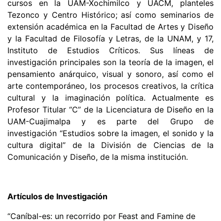
cursos en la UAM-Xochimilco y UACM, planteles
Tezonco y Centro Histó
rico; as
í
como seminarios de
extensión acad
é
mica en la Facultad de Artes y Diseño
y la Facultad de Filosof
í
a y Letras, de la UNAM, y 17,
Instituto de Estudios Cr
íticos. Sus lí
neas de
investigació
n principales son la teor
í
a de la imagen, el
pensamiento an
á
rquico, visual y sonoro, as
í
como el
arte contempor
á
neo, los procesos creativos, la cr
í
tica
cultural y la imaginació
n polí
tica. Actualmente es
Profesor Titular
“
C”
de la Licenciatura de Diseño en la
UAM-Cuajimalpa y es parte del Grupo de
investigació
n
“
Estudios sobre la imagen, el sonido y la
cultura digital
”
de la División de Ciencias de la
Comunicación y Diseño, de la misma institució
n.
Artí
culos de Investigació
n
“
Caní
bal-es: un recorrido por Feast and Famine de