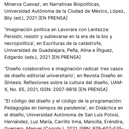
Minerva Cuevas
”
, en Narrativas Biopolíticas,
Universidad Autónoma de la Ciudad de M
é
xico, Ló
pez,
Bily (ed.), 2021 [EN PRENSA]
“
Imaginació
n polí
tica en Lavorare con Lentezza:
Persistir, resistir y sublevarse en la era de la bio y
necropol
í
tica
”
, en Escrituras de la catástrofe,
Universidad de Guadalajara, Peñ
a, Alina e
Íñ
iguez,
Edgardo (eds.), 2021 [EN PRENSA]
“
Dise
ñ
o colaborativo e imaginaci
ón radical: tres casos
de diseñ
o editorial universitario
”
, en Revista Diseño en
Síntesis. Reflexiones sobre la cultura del diseño, UAM-
X, No. 65, 2021, ISSN: 2007-9818 [EN PRENSA]
“
El código del diseño y el código de la programació
n:
Pedagog
í
as en tiempos de pandemia
”
, en Didáctica en
el diseño, Universidad Autónoma de San Luis Potos
í
,
Hern
á
ndez, Luz Mar
í
a, Carrillo Irma, Mancilla, Er
é
ndira,
Guerrero, Manuel (Coords.), 2021, ISBN: 978-607-535-