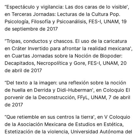
“
Espect
á
culo y vigilancia: Las dos caras de lo visible
”
,
en Terceras Jornadas: Lecturas de la Cultura Pop.
Psicología, Filosofía y Psicoanálisis, FES-I, UNAM, 19
de septiembre de 2017
“
Tripas, conductos y chascos. El uso de la caricatura
en Cr
á
ter Invertido para afrontar la realidad mexicana
”
,
en Cuartas Jornadas sobre la Noción de Biopoder:
Decapitados, Necropol
í
tica y Gore, FES-I, UNAM, 20
de abril de 2017
“
Del texto a la imagen: una reflexión sobre la noción
de huella en Derrida y Didi-Huberman
”
, en Coloquio El
porvenir de la Deconstrucción, FFyL, UNAM, 7 de abril
de 2017
“
Que retiemble en sus centros la tierra
”
, en V Coloquio
de la Asociación Mexicana de Estudios en Est
é
tica,
Estetización de la violencia, Universidad Autónoma del