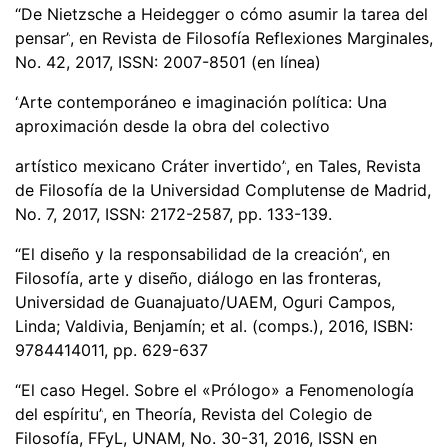
“
De Nietzsche a Heidegger o c
ómo asumir la tarea del
pensar
”
, en Revista de Filosof
ía Reflexiones Marginales,
No. 42, 2017, ISSN: 2007-8501 (en línea)
“
Arte contempor
á
neo e imaginaci
ó
n polí
tica: Una
aproximación desde la obra del colectivo
artí
stico mexicano Cr
á
ter invertido
”
, en Tales, Revista
de Filosof
í
a de la Universidad Complutense de Madrid,
No. 7, 2017, ISSN: 2172-2587, pp. 133-139.
“
El diseño y la responsabilidad de la creació
n”
, en
Filosofía, arte y diseño, diálogo en las fronteras,
Universidad de Guanajuato/UAEM, Oguri Campos,
Linda; Valdivia, Benjam
ín; et al. (comps.), 2016, ISBN:
9784414011, pp. 629-637
“
El caso Hegel. Sobre el
«
Pr
ó
logo
»
a Fenomenología
del espíritu”
, en Theoría, Revista del Colegio de
Filosof
ía, FFyL, UNAM, No. 30-31, 2016, ISSN en