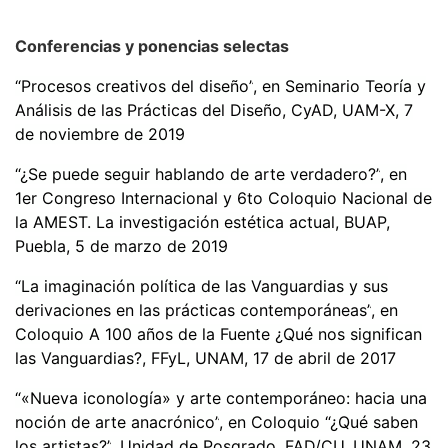
Conferencias y ponencias selectas
“
Procesos creativos del diseñ
o”
, en Seminario Teor
í
a y
An
á
lisis de las Pr
á
cticas del Diseño, CyAD, UAM-X, 7
de noviembre de 2019
“¿Se puede seguir hablando de arte verdadero?
”
, en
1er Congreso Internacional y 6to Coloquio Nacional de
la AMEST. La investigación estética actual, BUAP,
Puebla, 5 de marzo de 2019
“
La imaginació
n polí
tica de las Vanguardias y sus
derivaciones en las pr
á
cticas
contempor
áneas”
, en
Coloquio A 100 años de la Fuente ¿Qué nos significan
las Vanguardias?, FFyL, UNAM, 17 de abril de 2017
“«
Nueva iconolog
ía
»
y arte contempor
á
neo: hacia una
noción de arte anacró
nico
”
, en Coloquio “¿
Qu
é
saben
los artistas?
”
, Unidad de Posgrado, FAD/CU, UNAM, 23