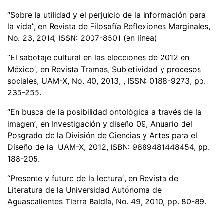
“
Sobre la utilidad y el perjuicio de la información para
la vida
”
, en Revista de Filosof
ía Reflexiones Marginales,
No. 23, 2014, ISSN: 2007-8501 (en línea)
“
El sabotaje cultural en las elecciones de 2012 en
M
é
xico
”
, en Revista Tramas, Subjetividad y procesos
sociales
, UAM-X, No. 40, 2013, , ISSN: 0188-9273, pp.
235-255.
“
En busca de la posibilidad ontoló
gica a trav
é
s de la
imagen
”
, en Investigación y diseño 09, Anuario del
Posgrado de la División de Ciencias y Artes para el
Diseñ
o de la UAM-X, 2012, ISBN: 9889481448454, pp.
188-205.
“
Presente y futuro de la lectura
”
, en Revista de
Literatura de la Universidad Autó
noma de
Aguascalientes Tierra Baldía, No. 49, 2010, pp. 80-89.