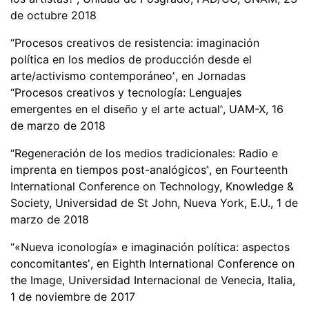
de octubre 2018
“
Procesos creativos de resistencia: imaginació
n
polí
tica en los medios de producción desde el
arte/activismo contempor
á
neo
”
, en Jornadas
“
Procesos creativos y tecnolog
í
a: Lenguajes
emergentes en el diseño y el arte actual
”
, UAM-X, 16
de marzo de 2018
“
Regeneraci
ón de los medios tradicionales: Radio e
imprenta en tiempos post-analó
gicos
”
, en Fourteenth
International Conference on Technology, Knowledge &
Society, Universidad de St John, Nueva York, E.U., 1 de
marzo de 2018
“«
Nueva iconolog
ía
»
e imaginació
n polí
tica: aspectos
concomitantes
”
, en Eighth International Conference on
the Image, Universidad Internacional de Venecia, Italia,
1 de noviembre de 2017