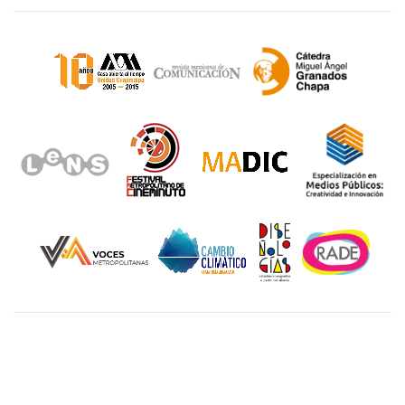
Unidad Cuajimalpa || División de Ciencias de la
Comunicación y Diseño Torre III, 5to. piso.
Avenida Vasco de Quiroga 4871, Colonia Santa Fé
Cuajimalpa. Delegación Cuajimalpa de Morelos, C.P.