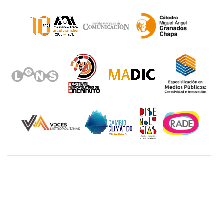
Unidad Cuajimalpa || División de Ciencias de la
Comunicación y Diseño Torre III, 5to. piso.
Avenida Vasco de Quiroga 4871, Colonia Santa Fé
Cuajimalpa. Delegación Cuajimalpa de Morelos, C.P.
05348, México CDMX.