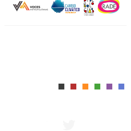
Unidad Cuajimalpa || División de Ciencias de la
Comunicación y Diseño Torre III, 5to. piso.
Avenida Vasco de Quiroga 4871, Colonia Santa Fé
Cuajimalpa. Delegación Cuajimalpa de Morelos, C.P.
05348, México CDMX.
Tel.: 5558146500
Mapa del Sitio
|
Aviso Legal
Diseñado y Desarrollado por DCCD